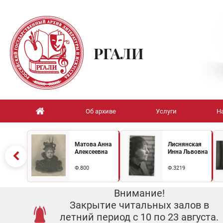
РГАЛИ
Об архиве
Услуги
Н
Матова Анна
Лиснянская
Алексеевна
Инна Львовна
Ф.800
Ф.3219
Внимание!
Закрытие читальных залов в
летний период с 10 по 23 августа.