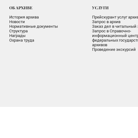
ОБ АРХИВЕ
УСЛУГИ
История архива
Прейскурант услуг архи
Новости
Запрос в архив
Нормативные документы
Заказ дел в читальный 
Структура
Запрос в Справочно-
Награды
информационный цент
Охрана труда
федеральных государс
архивов
Проведение экскурсий