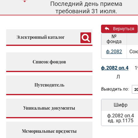
Последний день приема
требований 31 июля.
Вернуться
№
Электронный каталог
фонда
ф.2082
Сою
Список фондов
ф.2082 оп.4
1
Л
Путеводитель
Выводить по:
Шифр
Уникальные документы
ф.2082 оп.4
ед. хр.1175
Мемориальные предметы