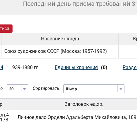
Последний день приема требований 3
ться
Название фонда
К
Союз художников СССР (Москва; 1957-1992)
.4
1939-1980 гг.
Единицы хранения
(0)
Разде
о:
Сортировать:
р
Заголовок ед.хр.
оп.4
Личное дело Эрдели Адальберта Михайловича, 1891 
1178