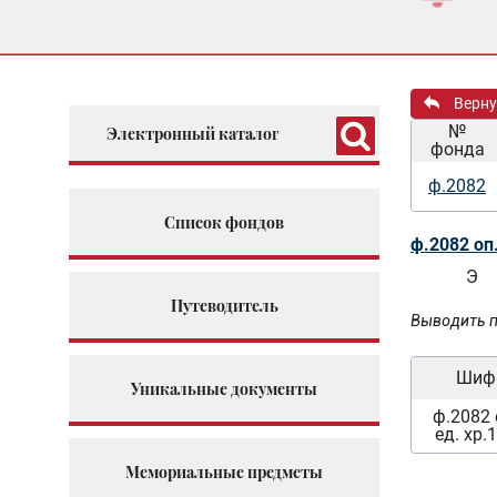
Верну
№
Электронный каталог
фонда
ф.2082
Список фондов
ф.2082 оп
Э
Путеводитель
Выводить п
Шиф
Уникальные документы
ф.2082 
ед. хр.
Мемориальные предметы