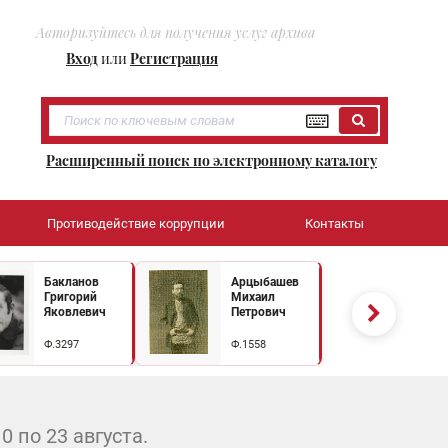
Авторизуйтесь для получения услуг архива
Вход
или
Регистрация
Расширенный поиск по электронному каталогу
Противодействие коррупции
Контакты
Бакланов
Арцыбашев
Григорий
Михаил
Яковлевич
Петрович
Ф.3297
Ф.1558
 по 23 августа.