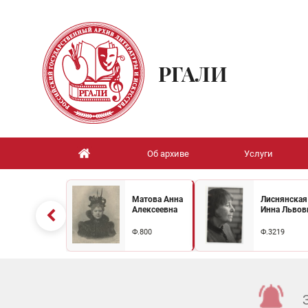
РГАЛИ
Об архиве
Услуги
Матова Анна
Лиснянская
Алексеевна
Инна Львов
Ф.800
Ф.3219