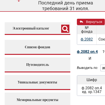
Последний день приема
требований 31 июля.
Вернуться
№
Электронный каталог
фонда
ф.2082
Сою
Список фондов
ф.2082 оп.4
1
И
Путеводитель
Выводить по:
Шифр
Уникальные документы
ф.2082 оп.4
ед. хр.1347
Мемориальные предметы