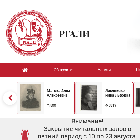
РГАЛИ
Об архиве
Услуги
Н
Матова Анна
Лиснянская
Алексеевна
Инна Львовна
Ф.800
Ф.3219
Внимание!
Закрытие читальных залов в
летний период с 10 по 23 августа.