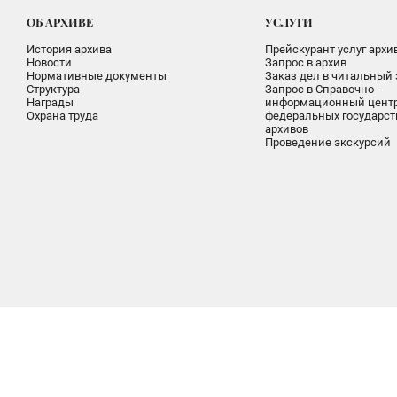
ОБ АРХИВЕ
УСЛУГИ
История архива
Прейскурант услуг архи
Новости
Запрос в архив
Нормативные документы
Заказ дел в читальный 
Структура
Запрос в Справочно-
Награды
информационный цент
Охрана труда
федеральных государс
архивов
Проведение экскурсий