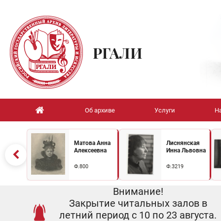
РГАЛИ
Об архиве
Услуги
Н
Матова Анна
Лиснянская
Алексеевна
Инна Львовна
Ф.800
Ф.3219
Внимание!
Закрытие читальных залов в
летний период с 10 по 23 августа.