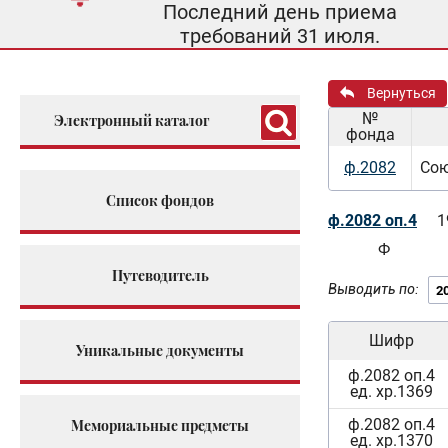
Последний день приема
требований 31 июля.
Вернуться
№
Электронный каталог
фонда
ф.2082
Сою
Список фондов
ф.2082 оп.4
1
Ф
Путеводитель
Выводить по:
Шифр
Уникальные документы
ф.2082 оп.4
ед. хр.1369
ф.2082 оп.4
Мемориальные предметы
ед. хр.1370