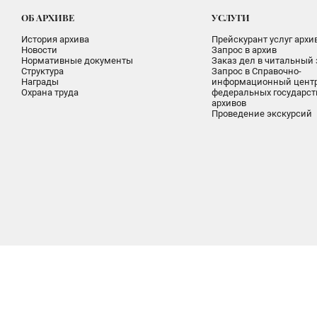
ОБ АРХИВЕ
УСЛУГИ
История архива
Прейскурант услуг архи
Новости
Запрос в архив
Нормативные документы
Заказ дел в читальный 
Структура
Запрос в Справочно-
Награды
информационный цент
Охрана труда
федеральных государс
архивов
Проведение экскурсий