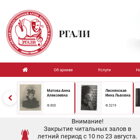
РГАЛИ
Об архиве
Услуги
Н
Матова Анна
Лиснянская
Алексеевна
Инна Львовна
Ф.800
Ф.3219
Внимание!
Закрытие читальных залов в
летний период с 10 по 23 августа.