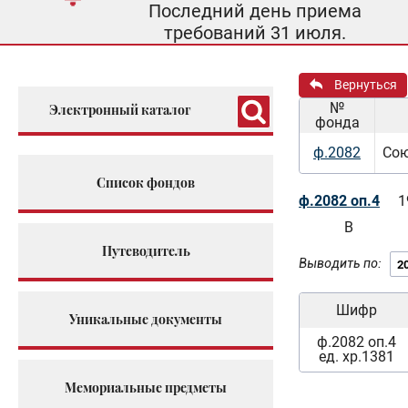
Последний день приема
требований 31 июля.
Вернуться
№
Электронный каталог
фонда
ф.2082
Сою
Список фондов
ф.2082 оп.4
1
В
Путеводитель
Выводить по:
Шифр
Уникальные документы
ф.2082 оп.4
ед. хр.1381
Мемориальные предметы