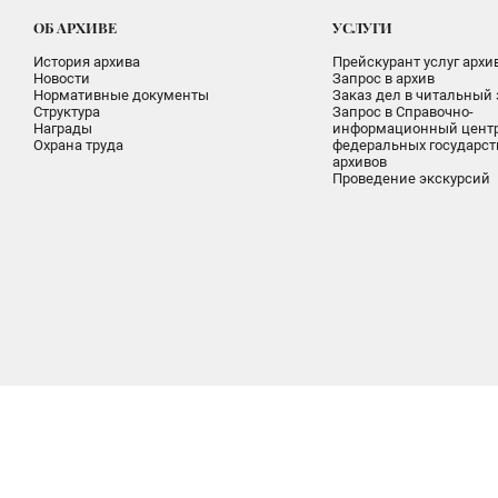
ОБ АРХИВЕ
УСЛУГИ
История архива
Прейскурант услуг архи
Новости
Запрос в архив
Нормативные документы
Заказ дел в читальный 
Структура
Запрос в Справочно-
Награды
информационный цент
Охрана труда
федеральных государс
архивов
Проведение экскурсий