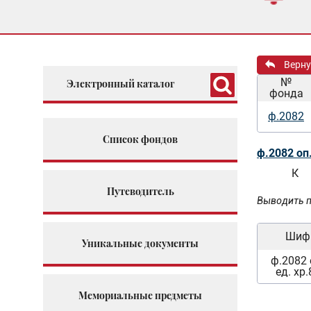
Верну
№
Электронный каталог
фонда
ф.2082
Список фондов
ф.2082 оп
К
Путеводитель
Выводить п
Шиф
Уникальные документы
ф.2082 
ед. хр
Мемориальные предметы