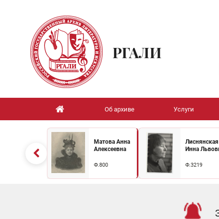
РГАЛИ
Об архиве
Услуги
Матова Анна
Лиснянская
Алексеевна
Инна Львов
Ф.800
Ф.3219