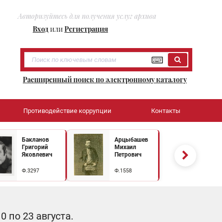
Авторизуйтесь для получения услуг архива
Вход
или
Регистрация
Расширенный поиск по электронному каталогу
Противодействие коррупции
Контакты
Бакланов
Арцыбашев
Григорий
Михаил
Яковлевич
Петрович
Ф.3297
Ф.1558
 по 23 августа.