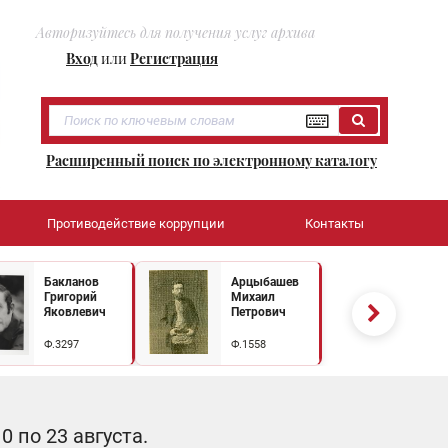
Авторизуйтесь для получения услуг архива
Вход
или
Регистрация
Расширенный поиск по электронному каталогу
Противодействие коррупции
Контакты
Бакланов
Арцыбашев
Григорий
Михаил
Яковлевич
Петрович
Ф.3297
Ф.1558
 по 23 августа.