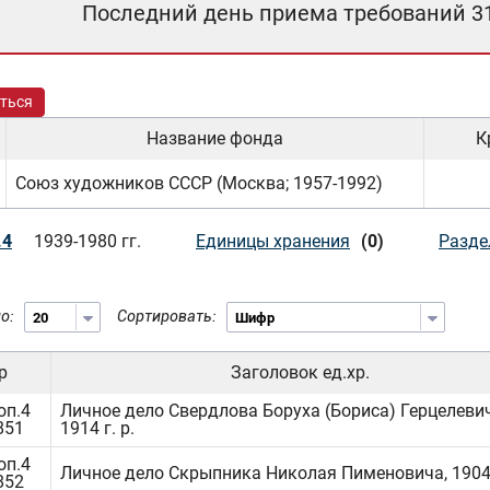
Последний день приема требований 3
ться
Название фонда
К
Союз художников СССР (Москва; 1957-1992)
.4
1939-1980 гг.
Единицы хранения
(0)
Разде
о:
Сортировать:
р
Заголовок ед.хр.
оп.4
Личное дело Свердлова Боруха (Бориса) Герцелевич
851
1914 г. р.
оп.4
Личное дело Скрыпника Николая Пименовича, 1904 
852