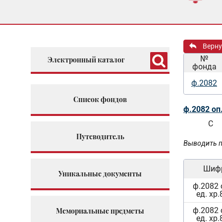
Верну
№
Электронный каталог
фонда
ф.2082
Список фондов
ф.2082 оп
С
Путеводитель
Выводить п
Шиф
Уникальные документы
ф.2082 
ед. хр.
ф.2082 
Мемориальные предметы
ед. хр.