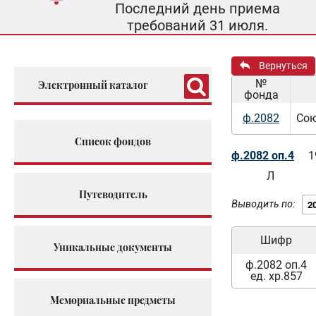
Последний день приема
требований 31 июля.
Вернуться
№
Электронный каталог
фонда
ф.2082
Сою
Список фондов
ф.2082 оп.4
1
Л
Путеводитель
Выводить по:
Шифр
Уникальные документы
ф.2082 оп.4
ед. хр.857
Мемориальные предметы