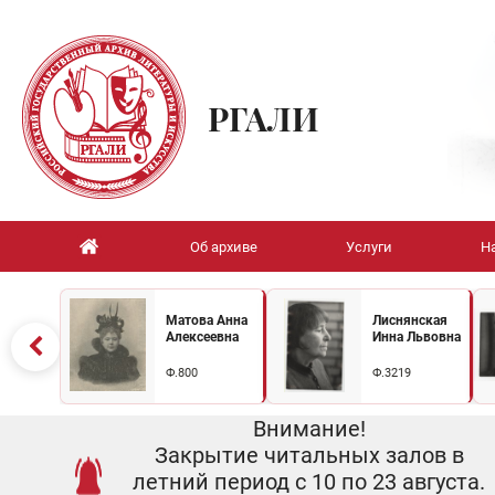
РГАЛИ
Об архиве
Услуги
Н
Матова Анна
Лиснянская
Алексеевна
Инна Львовна
Ф.800
Ф.3219
Внимание!
Закрытие читальных залов в
летний период с 10 по 23 августа.