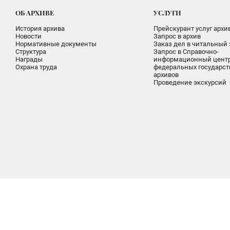
ОБ АРХИВЕ
УСЛУГИ
История архива
Прейскурант услуг архи
Новости
Запрос в архив
Нормативные документы
Заказ дел в читальный 
Структура
Запрос в Справочно-
Награды
информационный цент
Охрана труда
федеральных государс
архивов
Проведение экскурсий