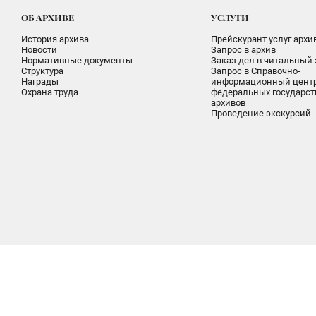
ОБ АРХИВЕ
УСЛУГИ
История архива
Прейскурант услуг архи
Новости
Запрос в архив
Нормативные документы
Заказ дел в читальный 
Структура
Запрос в Справочно-
Награды
информационный цент
Охрана труда
федеральных государс
архивов
Проведение экскурсий