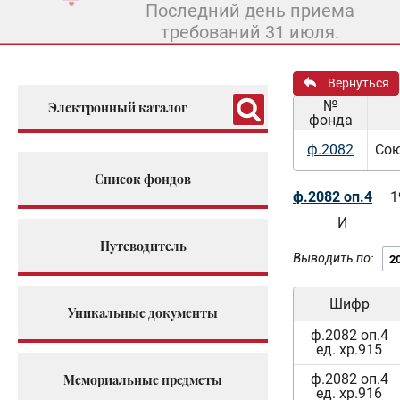
Последний день приема
требований 31 июля.
Вернуться
№
Электронный каталог
фонда
ф.2082
Сою
Список фондов
ф.2082 оп.4
1
И
Путеводитель
Выводить по:
Шифр
Уникальные документы
ф.2082 оп.4
ед. хр.915
ф.2082 оп.4
Мемориальные предметы
ед. хр.916