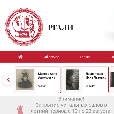
РГАЛИ
Об архиве
Услуги
Н
Матова Анна
Лиснянская
Алексеевна
Инна Львовна
Ф.800
Ф.3219
Внимание!
Закрытие читальных залов в
летний период с 10 по 23 августа.