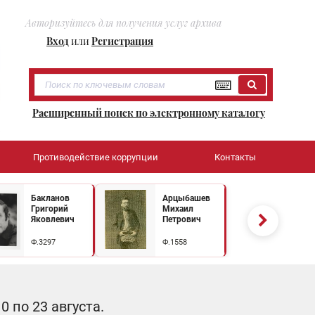
Авторизуйтесь для получения услуг архива
Вход
или
Регистрация
Расширенный поиск по электронному каталогу
Противодействие коррупции
Контакты
Бакланов
Арцыбашев
Григорий
Михаил
Яковлевич
Петрович
Ф.3297
Ф.1558
 по 23 августа.