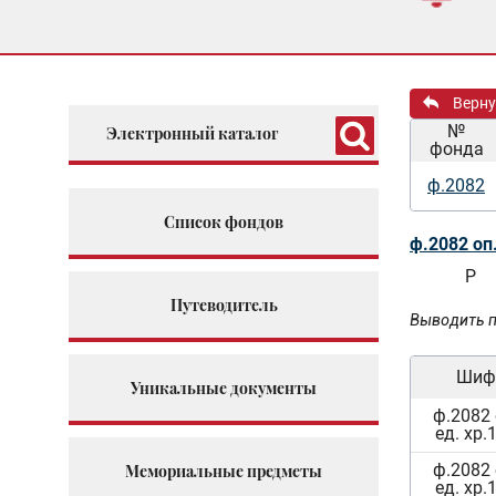
Верну
№
Электронный каталог
фонда
ф.2082
Список фондов
ф.2082 оп
Р
Путеводитель
Выводить п
Шиф
Уникальные документы
ф.2082 
ед. хр.
ф.2082 
Мемориальные предметы
ед. хр.