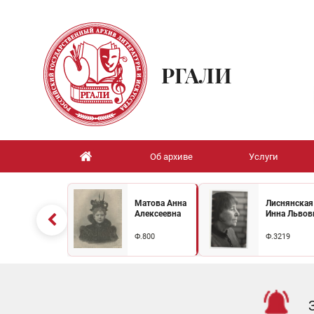
РГАЛИ
Об архиве
Услуги
Матова Анна
Лиснянская
Алексеевна
Инна Львов
Ф.800
Ф.3219