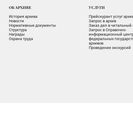
ОБ АРХИВЕ
УСЛУГИ
История архива
Прейскурант услуг архи
Новости
Запрос в архив
Нормативные документы
Заказ дел в читальный 
Структура
Запрос в Справочно-
Награды
информационный цент
Охрана труда
федеральных государс
архивов
Проведение экскурсий