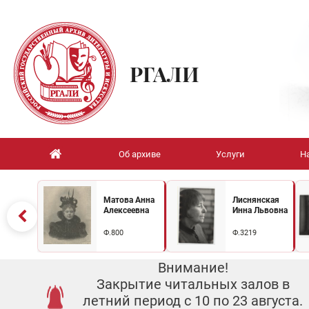
РГАЛИ
Об архиве
Услуги
Н
Матова Анна
Лиснянская
Алексеевна
Инна Львовна
Ф.800
Ф.3219
Внимание!
Закрытие читальных залов в
летний период с 10 по 23 августа.