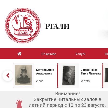
РГАЛИ
Об архиве
Услуги
Н
Матова Анна
Лиснянская
Алексеевна
Инна Львовна
Ф.800
Ф.3219
Внимание!
Закрытие читальных залов в
летний период с 10 по 23 августа.