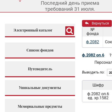
Последний день приема
требований 31 июля.
Вернуться
№
Электронный каталог
фонда
ф.2082
Сою
Список фондов
ф.2082 оп.6
1
Персона
Путеводитель
Выводить по:
Шифр
Уникальные документы
ф.2082 оп.6
ед. хр.1582
Мемориальные предметы