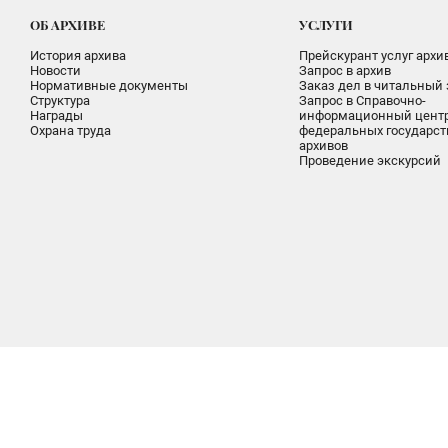
ОБ АРХИВЕ
УСЛУГИ
История архива
Прейскурант услуг архи
Новости
Запрос в архив
Нормативные документы
Заказ дел в читальный 
Структура
Запрос в Справочно-
Награды
информационный цент
Охрана труда
федеральных государс
архивов
Проведение экскурсий