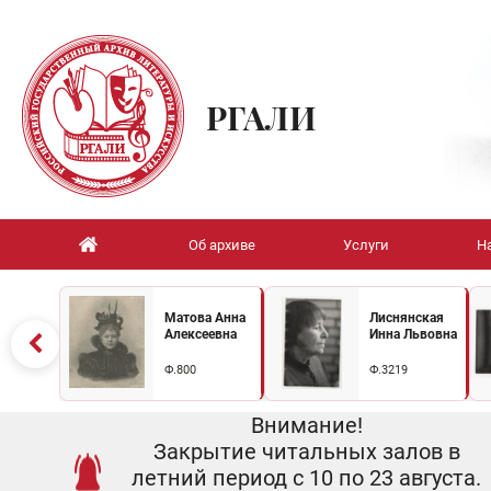
РГАЛИ
Об архиве
Услуги
Н
Матова Анна
Лиснянская
Алексеевна
Инна Львовна
Ф.800
Ф.3219
Внимание!
Закрытие читальных залов в
летний период с 10 по 23 августа.