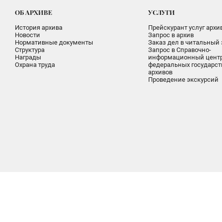
ОБ АРХИВЕ
УСЛУГИ
История архива
Прейскурант услуг архи
Новости
Запрос в архив
Нормативные документы
Заказ дел в читальный 
Структура
Запрос в Справочно-
Награды
информационный цент
Охрана труда
федеральных государс
архивов
Проведение экскурсий