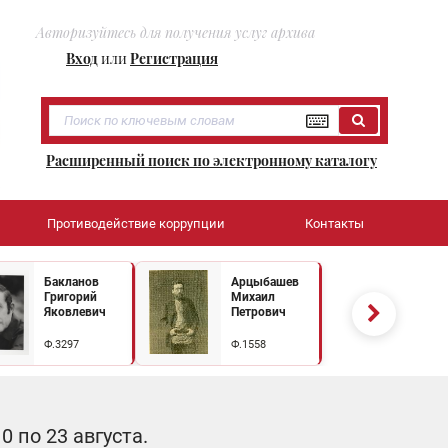
Авторизуйтесь для получения услуг архива
Вход
или
Регистрация
Расширенный поиск по электронному каталогу
Противодействие коррупции
Контакты
Бакланов
Арцыбашев
Григорий
Михаил
Яковлевич
Петрович
Ф.3297
Ф.1558
 по 23 августа.