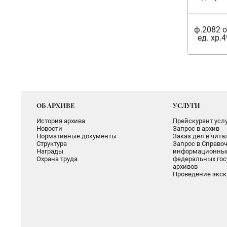
ф.2082 о
ед. хр.
ОБ АРХИВЕ
УСЛУГИ
История архива
Прейскурант услу
Новости
Запрос в архив
Нормативные документы
Заказ дел в чит
Структура
Запрос в Справоч
Награды
информационный
Охрана труда
федеральных гос
архивов
Проведение экск