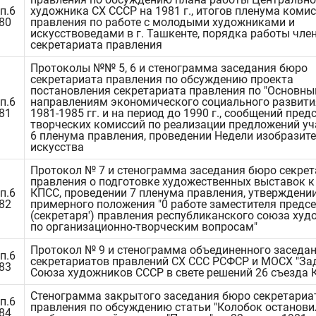
п.6
художника СХ СССР на 1981 г., итогов пленума коми
480
правления по работе с молодыми художниками и
искусствоведами в г. Ташкенте, порядка работы чле
секретариата правления
Протоколы №№ 5, 6 и стенограмма заседания бюро
секретариата правления по обсуждению проекта
постановления секретариата правления по "Основн
п.6
направлениям экономического социального развити
481
1981-1985 гг. и на период до 1990 г., сообщений пред
творческих комиссий по реализации предложений у
6 пленума правления, проведении Недели изобразит
искусства
Протокол № 7 и стенограмма заседания бюро секре
правления о подготовке художественных выставок к
п.6
КПСС, проведении 7 пленума правления, утверждени
482
примерного положения "0 работе заместителя предс
(секретаря') правления республиканского союза ху
по организационно-творческим вопросам"
Протокол № 9 и стенограмма объединенного заседа
п.6
секретариатов правлений СХ ССС РСФСР и МОСХ "За
483
Союза художников СССР в свете решений 26 съезда 
Стенограмма закрытого заседания бюро секретариа
п.6
правления по обсуждению статьи "Колобок остановил
484