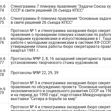
п.6
Стенограмма 7 пленума правления "Задачи Союза х
474
СССР в свете решений 26 съезда КПСС"
п.6
Стенограммы 8 пленума правления "Основные задач
475
в свете решений 26 съезда КПСС"
Протокол № 1 и стенограмма заседания бюро секре
правления о проведении пленума комиссии по работе
п.6
молодыми художниками и искусствоведами в г. Ташк
476
работе с молодыми художниками в системе ХФ СССР,
утверждении плана работы бюро секретариата правл
квартал 1981 г.
п.6
Протоколы №№ 2, 8, 16 заседаний секретариата прав
477
установлению творческого стажа художников
п.6
Протоколы №№ 22, 29, 39
478
Протокол № 3 и стенограмма заседания бюро секре
правления по обсуждению проекта "Основные напра
п.6
экономического и социального развития СССР на 198
479
и на период до 1990 года", подготовке Международн
выставки "Сатира в борьбе за мир"
Протокол № 4 и стенограмма заседания бюро секре
правления по обсуждению плана работы Центрально