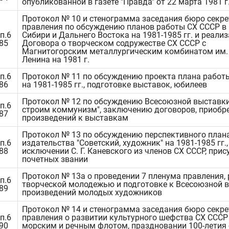
опубликованной в газете "Правда" от 22 марта 1981 г
Протокол № 10 и стенограмма заседания бюро секр
правления по обсуждению планов работы СХ СССР в
п.6
Сибири и Дальнего Востока на 1981-1985 гг. и реали
485
Договора о творческом содружестве СХ СССР с
Магнитогорским металлургическим комбинатом им. 
Ленина на 1981 г.
п.6
Протокол № 11 по обсуждению проекта плана работ
486
на 1981-1985 гг., подготовке выставок, юбилеев
Протокол № 12 по обсуждению Всесоюзной выставк
п.6
строим коммунизм", заключению договоров, приобр
487
произведений к выставкам
Протокол № 13 по обсуждению перспективного план
п.6
издательства "Советский, художник" на 1981-1985 гг.,
488
исключении С. Г. Каневского из членов СХ СССР, при
почетных звании
Протокол № 13а о проведении 7 пленума правления, 
п.6
творческой молодежью и подготовке к Всесоюзной 
489
произведений молодых художников
Протокол № 14 и стенограмма заседания бюро секр
п.6
правления о развитии культурного шефства СХ СССР
490
морским и речным флотом, праздновании 100-летия 