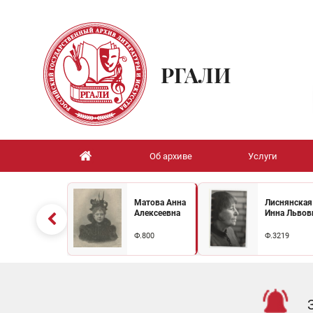
РГАЛИ
Об архиве
Услуги
Матова Анна
Лиснянская
Алексеевна
Инна Львов
Ф.800
Ф.3219