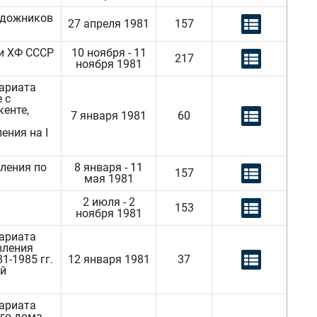
удожников
27 апреля 1981
157
и ХФ СССР
10 ноября - 11
217
ноября 1981
тариата
 с
енте,
7 января 1981
60
ения на I
ления по
8 января - 11
157
мая 1981
2 июля - 2
153
ноября 1981
тариата
вления
1-1985 гг.
12 января 1981
37
ой
тариата
го дома