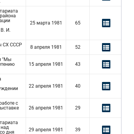
.
етариата
 района
зации
25 марта 1981
65
В. И.
ы СХ СССР
8 апреля 1981
52
и "Мы
етению
15 апреля 1981
43
а
22 апреля 1981
40
суждении
работе с
выставке
26 апреля 1981
29
етариата
 над
29 апреля 1981
39
со дня