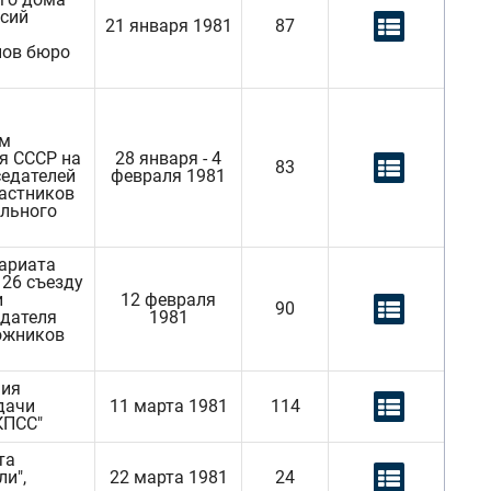
ссий
21 января 1981
87
нов бюро
ым
я СССР на
28 января - 4
83
седателей
февраля 1981
частников
ельного
тариата
 26 съезду
и
12 февраля
90
едателя
1981
дожников
ния
дачи
11 марта 1981
114
КПСС"
та
и",
22 марта 1981
24