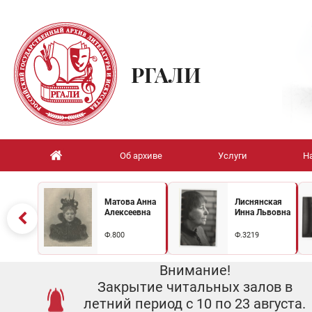
РГАЛИ
Об архиве
Услуги
Н
Матова Анна
Лиснянская
Алексеевна
Инна Львовна
Ф.800
Ф.3219
Внимание!
Закрытие читальных залов в
летний период с 10 по 23 августа.