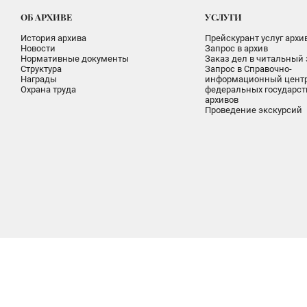
ОБ АРХИВЕ
УСЛУГИ
История архива
Прейскурант услуг архи
Новости
Запрос в архив
Нормативные документы
Заказ дел в читальный 
Структура
Запрос в Справочно-
Награды
информационный цент
Охрана труда
федеральных государс
архивов
Проведение экскурсий