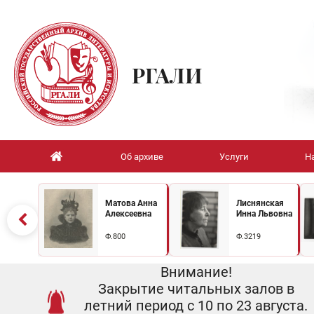
РГАЛИ
Об архиве
Услуги
Н
Матова Анна
Лиснянская
Алексеевна
Инна Львовна
Ф.800
Ф.3219
Внимание!
Закрытие читальных залов в
летний период с 10 по 23 августа.