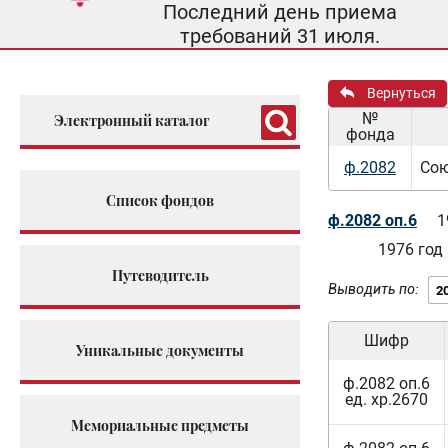
Последний день приема
требований 31 июля.
Вернуться
№
Электронный каталог
фонда
ф.2082
Сою
Список фондов
ф.2082 оп.6
1
1976 год
Путеводитель
Выводить по:
Шифр
Уникальные документы
ф.2082 оп.6
ед. хр.2670
Мемориальные предметы