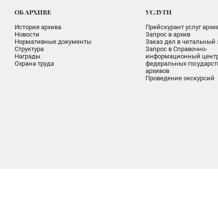
ОБ АРХИВЕ
УСЛУГИ
История архива
Прейскурант услуг архи
Новости
Запрос в архив
Нормативные документы
Заказ дел в читальный 
Структура
Запрос в Справочно-
Награды
информационный цент
Охрана труда
федеральных государс
архивов
Проведение экскурсий