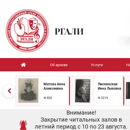
РГАЛИ
Об архиве
Услуги
Н
Матова Анна
Лиснянская
Алексеевна
Инна Львовна
Ф.800
Ф.3219
Внимание!
Закрытие читальных залов в
летний период с 10 по 23 августа.