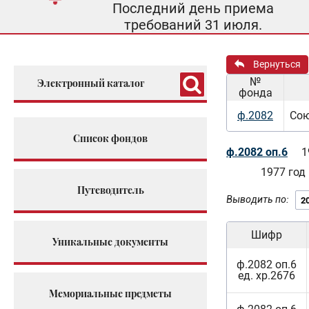
Последний день приема
требований 31 июля.
Вернуться
№
Электронный каталог
фонда
ф.2082
Сою
Список фондов
ф.2082 оп.6
1
1977 год
Путеводитель
Выводить по:
Шифр
Уникальные документы
ф.2082 оп.6
ед. хр.2676
Мемориальные предметы