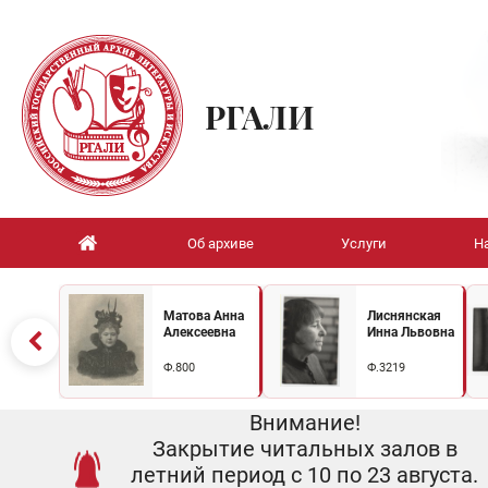
РГАЛИ
Об архиве
Услуги
Н
Матова Анна
Лиснянская
Алексеевна
Инна Львовна
Ф.800
Ф.3219
Внимание!
Закрытие читальных залов в
летний период с 10 по 23 августа.