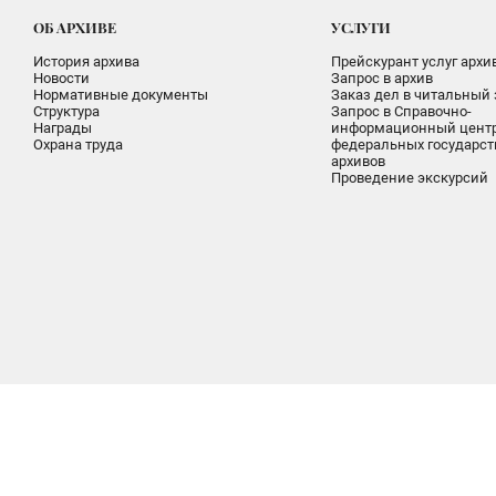
ОБ АРХИВЕ
УСЛУГИ
История архива
Прейскурант услуг архи
Новости
Запрос в архив
Нормативные документы
Заказ дел в читальный 
Структура
Запрос в Справочно-
Награды
информационный цент
Охрана труда
федеральных государс
архивов
Проведение экскурсий