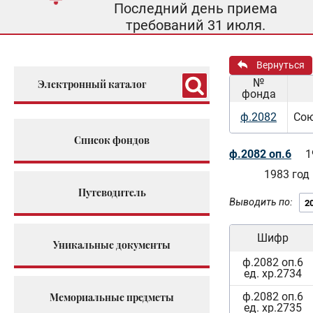
Последний день приема
требований 31 июля.
Вернуться
№
Электронный каталог
фонда
ф.2082
Сою
Список фондов
ф.2082 оп.6
1
1983 год
Путеводитель
Выводить по:
Шифр
Уникальные документы
ф.2082 оп.6
ед. хр.2734
ф.2082 оп.6
Мемориальные предметы
ед. хр.2735