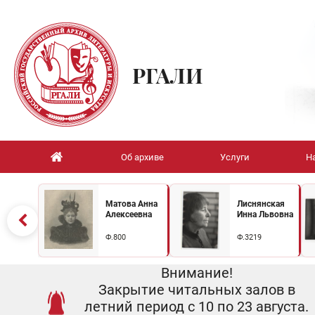
РГАЛИ
Об архиве
Услуги
Н
Матова Анна
Лиснянская
Алексеевна
Инна Львовна
Ф.800
Ф.3219
Внимание!
Закрытие читальных залов в
летний период с 10 по 23 августа.