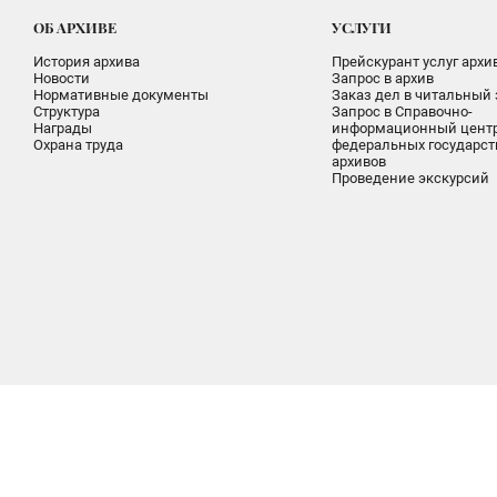
ОБ АРХИВЕ
УСЛУГИ
История архива
Прейскурант услуг архи
Новости
Запрос в архив
Нормативные документы
Заказ дел в читальный 
Структура
Запрос в Справочно-
Награды
информационный цент
Охрана труда
федеральных государс
архивов
Проведение экскурсий