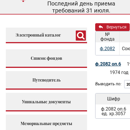
Последний день приема
требований 31 июля.
Вернуться
№
Электронный каталог
фонда
ф.2082
Сою
Список фондов
ф.2082 оп.6
1
1974 год
Путеводитель
Выводить по:
Шифр
Уникальные документы
ф.2082 оп.6
ед. хр.3057
Мемориальные предметы