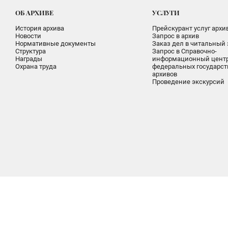
ОБ АРХИВЕ
УСЛУГИ
История архива
Прейскурант услуг архи
Новости
Запрос в архив
Нормативные документы
Заказ дел в читальный 
Структура
Запрос в Справочно-
Награды
информационный цент
Охрана труда
федеральных государс
архивов
Проведение экскурсий