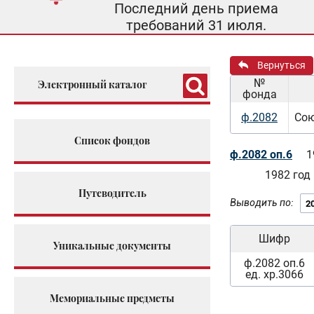
Последний день приема
требований 31 июля.
Вернуться
№
Электронный каталог
фонда
ф.2082
Сою
Список фондов
ф.2082 оп.6
1
1982 год
Путеводитель
Выводить по:
Шифр
Уникальные документы
ф.2082 оп.6
ед. хр.3066
Мемориальные предметы