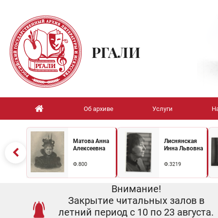
РГАЛИ
Об архиве
Услуги
Н
Матова Анна
Лиснянская
Алексеевна
Инна Львовна
Ф.800
Ф.3219
Внимание!
Закрытие читальных залов в
летний период с 10 по 23 августа.