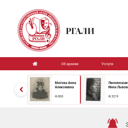
РГАЛИ
Об архиве
Услуги
Матова Анна
Лиснянская
Алексеевна
Инна Львов
Ф.800
Ф.3219