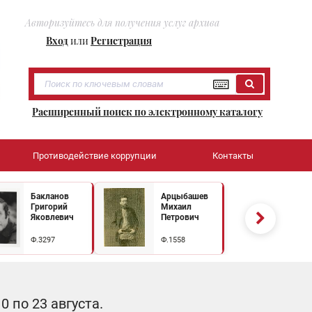
Авторизуйтесь для получения услуг архива
Вход
или
Регистрация
Расширенный поиск по электронному каталогу
Противодействие коррупции
Контакты
Бакланов
Арцыбашев
Григорий
Михаил
Яковлевич
Петрович
Ф.3297
Ф.1558
 по 23 августа.