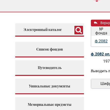
Верну
№
Электронный каталог
фонда
ф.2082
Список фондов
ф.2082 оп
197
Путеводитель
Выводить п
Шиф
Уникальные документы
Мемориальные предметы