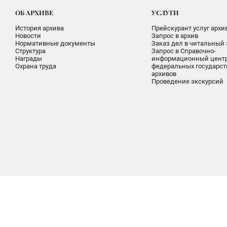
ОБ АРХИВЕ
УСЛУГИ
История архива
Прейскурант услуг архи
Новости
Запрос в архив
Нормативные документы
Заказ дел в читальный 
Структура
Запрос в Справочно-
Награды
информационный цент
Охрана труда
федеральных государс
архивов
Проведение экскурсий