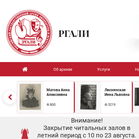
РГАЛИ
Об архиве
Услуги
Н
Матова Анна
Лиснянская
Алексеевна
Инна Львовна
Ф.800
Ф.3219
Внимание!
Закрытие читальных залов в
летний период с 10 по 23 августа.