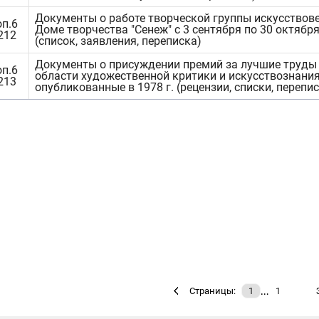
Документы о работе творческой группы искусствов
оп.6
Доме творчества "Сенеж" с 3 сентября по 30 октября
1212
(список, заявления, переписка)
Документы о присуждении премий за лучшие труды
оп.6
области художественной критики и искусствознани
1213
опубликованные в 1978 г. (рецензии, списки, перепи
…
Страницы:
1
1