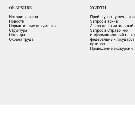
ОБ АРХИВЕ
УСЛУГИ
История архива
Прейскурант услуг архи
Новости
Запрос в архив
Нормативные документы
Заказ дел в читальный 
Структура
Запрос в Справочно-
Награды
информационный цент
Охрана труда
федеральных государс
архивов
Проведение экскурсий