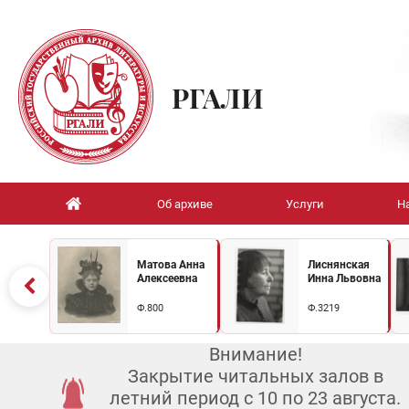
РГАЛИ
Об архиве
Услуги
Н
Матова Анна
Лиснянская
Алексеевна
Инна Львовна
Ф.800
Ф.3219
Внимание!
Закрытие читальных залов в
летний период с 10 по 23 августа.