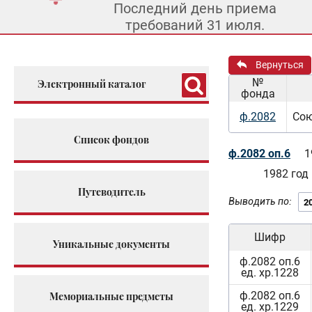
Последний день приема
требований 31 июля.
Вернуться
№
Электронный каталог
фонда
ф.2082
Сою
Список фондов
ф.2082 оп.6
1
1982 год
Путеводитель
Выводить по:
Шифр
Уникальные документы
ф.2082 оп.6
ед. хр.1228
ф.2082 оп.6
Мемориальные предметы
ед. хр.1229