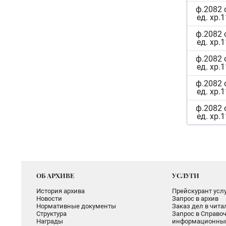
ф.2082 
ед. хр.
ф.2082 
ед. хр.
ф.2082 
ед. хр.
ф.2082 
ед. хр.
ф.2082 
ед. хр.
ОБ АРХИВЕ
УСЛУГИ
История архива
Прейскурант услу
Новости
Запрос в архив
Нормативные документы
Заказ дел в чит
Структура
Запрос в Справоч
Награды
информационный