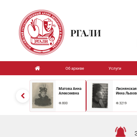
РГАЛИ
Об архиве
Услуги
Матова Анна
Лиснянская
Алексеевна
Инна Львов
Ф.800
Ф.3219