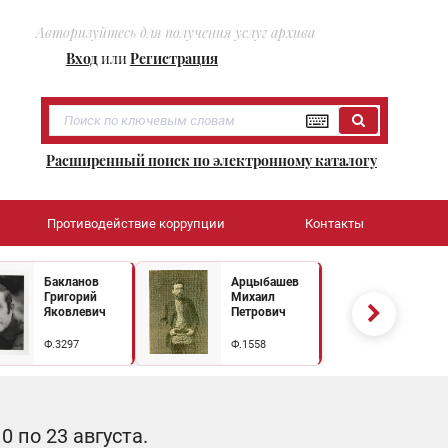
Авторизуйтесь для получения услуг архива
Вход
или
Регистрация
Расширенный поиск по электронному каталогу
Противодействие коррупции
Контакты
Бакланов
Арцыбашев
Григорий
Михаил
Яковлевич
Петрович
Ф.3297
Ф.1558
 по 23 августа.