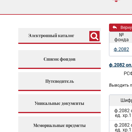
Верну
№
Электронный каталог
фонда
ф.2082
Список фондов
ф.2082 оп
РСФ
Путеводитель
Выводить п
Шиф
Уникальные документы
ф.2082 
ед. хр.
ф.2082 
Мемориальные предметы
ед. хр.