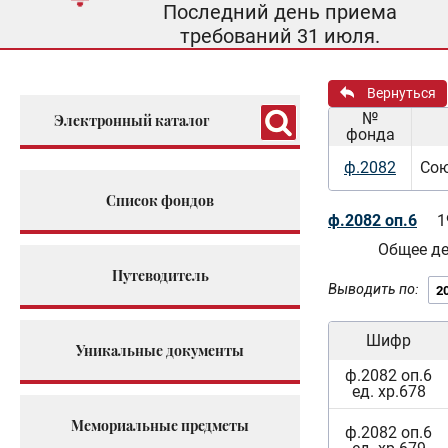
Последний день приема
требований 31 июля.
Вернуться
№
Электронный каталог
фонда
ф.2082
Сою
Список фондов
ф.2082 оп.6
1
Общее д
Путеводитель
Выводить по:
Шифр
Уникальные документы
ф.2082 оп.6
ед. хр.678
Мемориальные предметы
ф.2082 оп.6