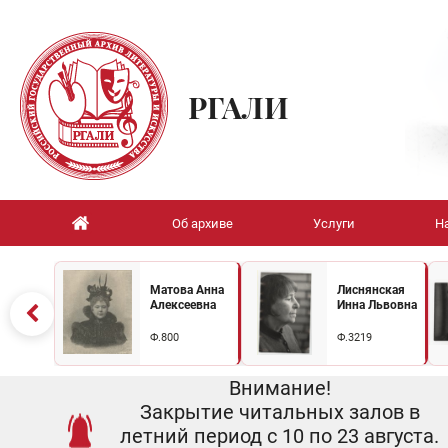
РГАЛИ
Об архиве
Услуги
Н
Матова Анна
Лиснянская
Алексеевна
Инна Львовна
Ф.800
Ф.3219
Внимание!
Закрытие читальных залов в
летний период с 10 по 23 августа.