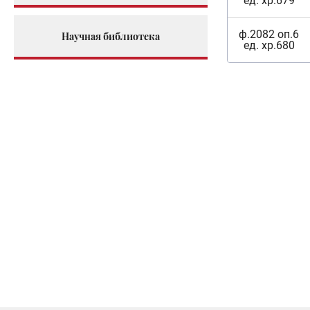
ед. хр.679
ф.2082 оп.6
Научная библиотека
ед. хр.680