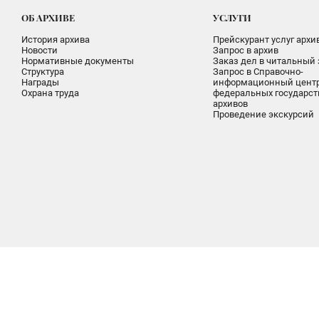
ОБ АРХИВЕ
УСЛУГИ
История архива
Прейскурант услуг архи
Новости
Запрос в архив
Нормативные документы
Заказ дел в читальный 
Структура
Запрос в Справочно-
Награды
информационный цент
Охрана труда
федеральных государс
архивов
Проведение экскурсий