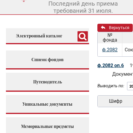
Последний день приема
требований 31 июля.
Вернуться
№
Электронный каталог
фонда
ф.2082
Сою
Список фондов
ф.2082 оп.6
1
Документ
Путеводитель
Выводить по:
Шифр
Уникальные документы
Мемориальные предметы