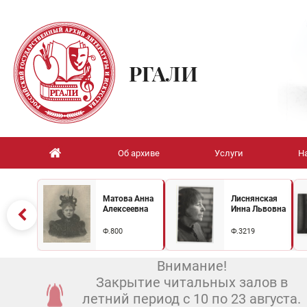
РГАЛИ
Об архиве
Услуги
Н
Матова Анна
Лиснянская
Алексеевна
Инна Львовна
Ф.800
Ф.3219
Внимание!
Закрытие читальных залов в
летний период с 10 по 23 августа.