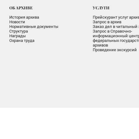
ОБ АРХИВЕ
УСЛУГИ
История архива
Прейскурант услуг архи
Новости
Запрос в архив
Нормативные документы
Заказ дел в читальный 
Структура
Запрос в Справочно-
Награды
информационный цент
Охрана труда
федеральных государс
архивов
Проведение экскурсий