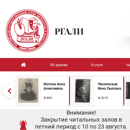
РГАЛИ
Об архиве
Услуги
Н
Матова Анна
Лиснянская
Алексеевна
Инна Львовна
Ф.800
Ф.3219
Внимание!
Закрытие читальных залов в
летний период с 10 по 23 августа.