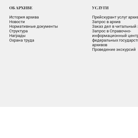
ОБ АРХИВЕ
УСЛУГИ
История архива
Прейскурант услуг архи
Новости
Запрос в архив
Нормативные документы
Заказ дел в читальный 
Структура
Запрос в Справочно-
Награды
информационный цент
Охрана труда
федеральных государс
архивов
Проведение экскурсий