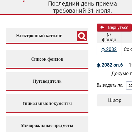
Последний день приема
требований 31 июля.
Вернуться
№
Электронный каталог
фонда
ф.2082
Сою
Список фондов
ф.2082 оп.6
1
Документ
Путеводитель
Выводить по:
Шифр
Уникальные документы
Мемориальные предметы