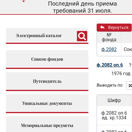
Последний день приема
требований 31 июля.
Вернуться
№
Электронный каталог
фонда
ф.2082
Сою
Список фондов
ф.2082 оп.6
1
1976 год
Путеводитель
Выводить по:
Шифр
Уникальные документы
ф.2082 оп.6
ед. хр.1334
Мемориальные предметы