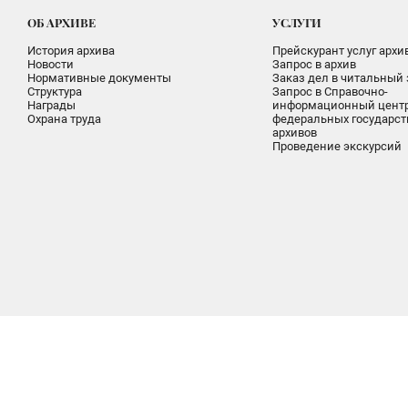
ОБ АРХИВЕ
УСЛУГИ
История архива
Прейскурант услуг архи
Новости
Запрос в архив
Нормативные документы
Заказ дел в читальный 
Структура
Запрос в Справочно-
Награды
информационный цент
Охрана труда
федеральных государс
архивов
Проведение экскурсий