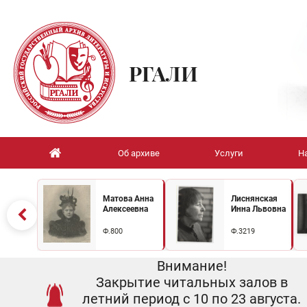
РГАЛИ
Об архиве
Услуги
Н
Матова Анна
Лиснянская
Алексеевна
Инна Львовна
Ф.800
Ф.3219
Внимание!
Закрытие читальных залов в
летний период с 10 по 23 августа.