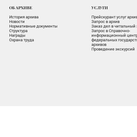
ОБ АРХИВЕ
УСЛУГИ
История архива
Прейскурант услуг архи
Новости
Запрос в архив
Нормативные документы
Заказ дел в читальный 
Структура
Запрос в Справочно-
Награды
информационный цент
Охрана труда
федеральных государс
архивов
Проведение экскурсий