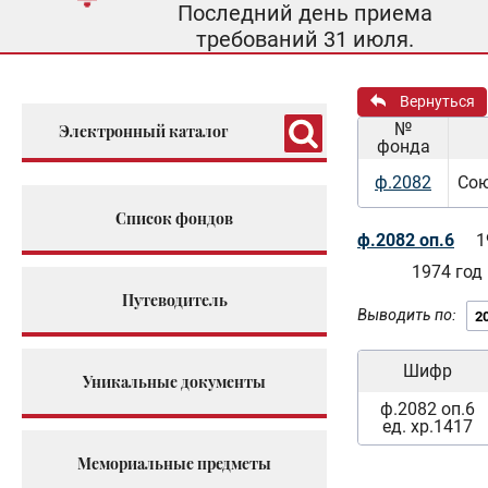
Последний день приема
требований 31 июля.
Вернуться
№
Электронный каталог
фонда
ф.2082
Сою
Список фондов
ф.2082 оп.6
1
1974 год
Путеводитель
Выводить по:
Шифр
Уникальные документы
ф.2082 оп.6
ед. хр.1417
Мемориальные предметы