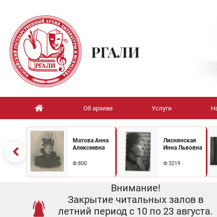
РГАЛИ
Об архиве
Услуги
Н
Матова Анна
Лиснянская
Алексеевна
Инна Львовна
Ф.800
Ф.3219
Внимание!
Закрытие читальных залов в
летний период с 10 по 23 августа.