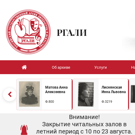
РГАЛИ
Об архиве
Услуги
Н
Матова Анна
Лиснянская
Алексеевна
Инна Львовна
Ф.800
Ф.3219
Внимание!
Закрытие читальных залов в
летний период с 10 по 23 августа.