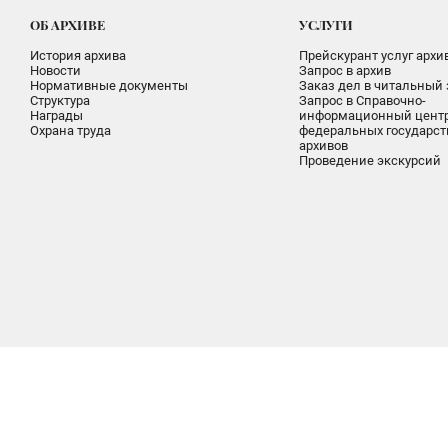
ОБ АРХИВЕ
УСЛУГИ
История архива
Прейскурант услуг архи
Новости
Запрос в архив
Нормативные документы
Заказ дел в читальный 
Структура
Запрос в Справочно-
Награды
информационный цент
Охрана труда
федеральных государс
архивов
Проведение экскурсий