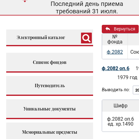
Последний день приема
требований 31 июля.
Вернуться
№
Электронный каталог
фонда
ф.2082
Сою
Список фондов
ф.2082 оп.6
1
1979 год
Путеводитель
Выводить по:
Шифр
Уникальные документы
ф.2082 оп.6
ед. хр.1490
Мемориальные предметы