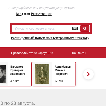
Авторизуйтесь для получения услуг архива
Вход
или
Регистрация
Расширенный поиск по электронному каталогу
Противодействие коррупции
Контакты
Бакланов
Арцыбашев
Григорий
Михаил
Яковлевич
Петрович
Ф.3297
Ф.1558
 по 23 августа.