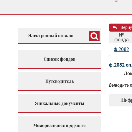
Верну
№
Электронный каталог
фонда
ф.2082
Список фондов
ф.2082 оп
Док
Путеводитель
Выводить п
Шиф
Уникальные документы
Мемориальные предметы