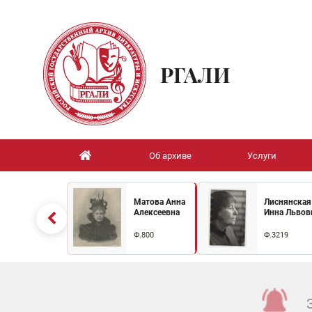
РГАЛИ
Об архиве
Услуги
Матова Анна
Лиснянская
Алексеевна
Инна Львов
Ф.800
Ф.3219