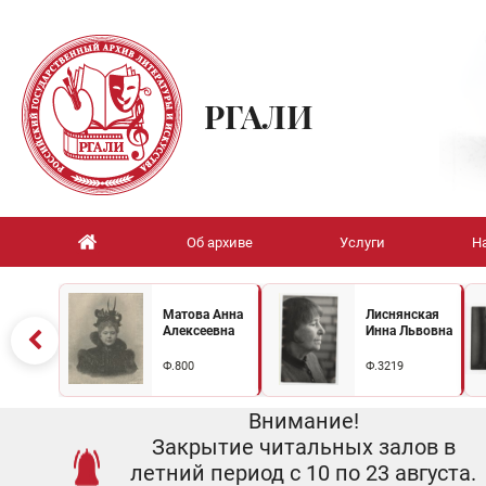
РГАЛИ
Об архиве
Услуги
Н
Матова Анна
Лиснянская
Алексеевна
Инна Львовна
Ф.800
Ф.3219
Внимание!
Закрытие читальных залов в
летний период с 10 по 23 августа.