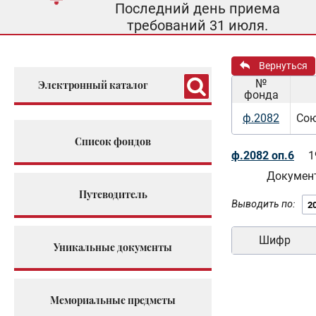
Последний день приема
требований 31 июля.
Вернуться
№
Электронный каталог
фонда
ф.2082
Сою
Список фондов
ф.2082 оп.6
1
Документ
Путеводитель
Выводить по:
Шифр
Уникальные документы
Мемориальные предметы