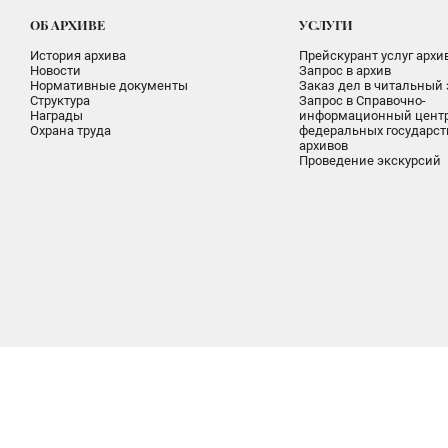
ОБ АРХИВЕ
УСЛУГИ
История архива
Прейскурант услуг архи
Новости
Запрос в архив
Нормативные документы
Заказ дел в читальный 
Структура
Запрос в Справочно-
Награды
информационный цент
Охрана труда
федеральных государс
архивов
Проведение экскурсий