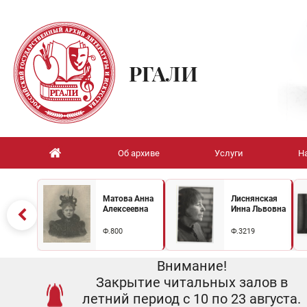
РГАЛИ
Об архиве
Услуги
Н
Матова Анна
Лиснянская
Алексеевна
Инна Львовна
Ф.800
Ф.3219
Внимание!
Закрытие читальных залов в
летний период с 10 по 23 августа.