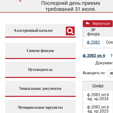
Последний день приема
требований 31 июля.
Вернуться
№
Электронный каталог
фонда
ф.2082
Сою
Список фондов
ф.2082 оп.6
1
Документ
Путеводитель
Выводить по:
Шифр
Уникальные документы
ф.2082 оп.6
ед. хр.2024
ф.2082 оп.6
Мемориальные предметы
ед. хр.2025