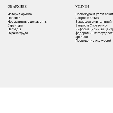
ОБ АРХИВЕ
УСЛУГИ
История архива
Прейскурант услуг архи
Новости
Запрос в архив
Нормативные документы
Заказ дел в читальный 
Структура
Запрос в Справочно-
Награды
информационный цент
Охрана труда
федеральных государс
архивов
Проведение экскурсий