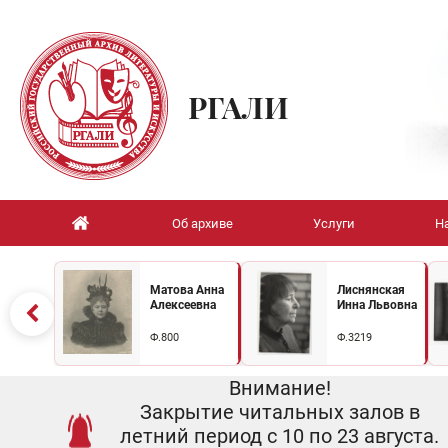
РГАЛИ
Об архиве
Услуги
Н
Матова Анна
Лиснянская
Алексеевна
Инна Львовна
Ф.800
Ф.3219
Внимание!
Закрытие читальных залов в
летний период с 10 по 23 августа.