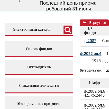
Последний день приема
требований 31 июля.
Вернуться
№
Электронный каталог
фонда
ф.2082
Сою
Список фондов
ф.2082 оп.6
1
1975 год
Путеводитель
Выводить по:
Шифр
Уникальные документы
ф.2082 оп.6
ед. хр.2446
Мемориальные предметы
ф.2082 оп.6