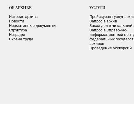
ОБ АРХИВЕ
УСЛУГИ
История архива
Прейскурант услуг архи
Новости
Запрос в архив
Нормативные документы
Заказ дел в читальный 
Структура
Запрос в Справочно-
Награды
информационный цент
Охрана труда
федеральных государс
архивов
Проведение экскурсий