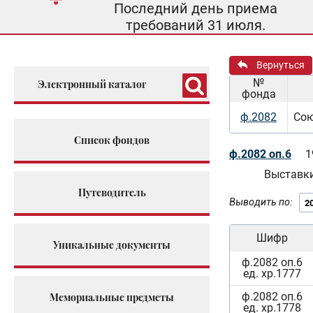
Последний день приема
требований 31 июля.
Вернуться
№
Электронный каталог
фонда
ф.2082
Сою
Список фондов
ф.2082 оп.6
1
Выставки
Путеводитель
Выводить по:
Шифр
Уникальные документы
ф.2082 оп.6
ед. хр.1777
ф.2082 оп.6
Мемориальные предметы
ед. хр.1778