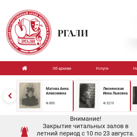
РГАЛИ
Об архиве
Услуги
Н
Матова Анна
Лиснянская
Алексеевна
Инна Львовна
Ф.800
Ф.3219
Внимание!
Закрытие читальных залов в
летний период с 10 по 23 августа.