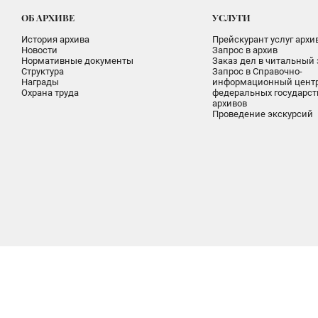
ОБ АРХИВЕ
УСЛУГИ
История архива
Прейскурант услуг архи
Новости
Запрос в архив
Нормативные документы
Заказ дел в читальный 
Структура
Запрос в Справочно-
Награды
информационный цент
Охрана труда
федеральных государс
архивов
Проведение экскурсий