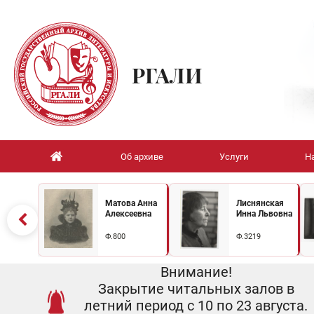
РГАЛИ
Об архиве
Услуги
Н
Матова Анна
Лиснянская
Алексеевна
Инна Львовна
Ф.800
Ф.3219
Внимание!
Закрытие читальных залов в
летний период с 10 по 23 августа.