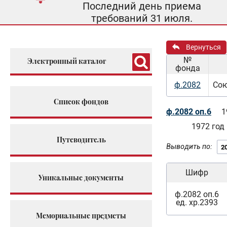
Последний день приема
требований 31 июля.
Вернуться
№
Электронный каталог
фонда
ф.2082
Сою
Список фондов
ф.2082 оп.6
1
1972 год
Путеводитель
Выводить по:
Шифр
Уникальные документы
ф.2082 оп.6
ед. хр.2393
Мемориальные предметы