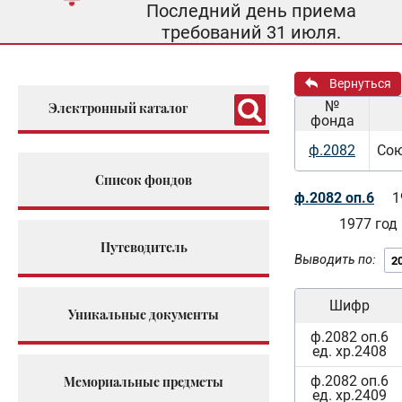
Последний день приема
требований 31 июля.
Вернуться
№
Электронный каталог
фонда
ф.2082
Сою
Список фондов
ф.2082 оп.6
1
1977 год
Путеводитель
Выводить по:
Шифр
Уникальные документы
ф.2082 оп.6
ед. хр.2408
ф.2082 оп.6
Мемориальные предметы
ед. хр.2409