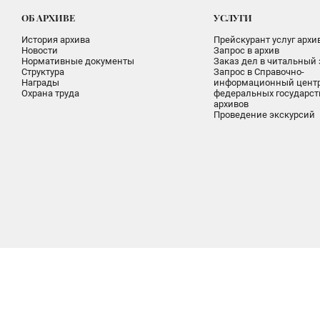
ОБ АРХИВЕ
УСЛУГИ
История архива
Прейскурант услуг архи
Новости
Запрос в архив
Нормативные документы
Заказ дел в читальный 
Структура
Запрос в Справочно-
Награды
информационный цент
Охрана труда
федеральных государс
архивов
Проведение экскурсий