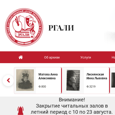
РГАЛИ
Об архиве
Услуги
Н
Матова Анна
Лиснянская
Алексеевна
Инна Львовна
Ф.800
Ф.3219
Внимание!
Закрытие читальных залов в
летний период с 10 по 23 августа.