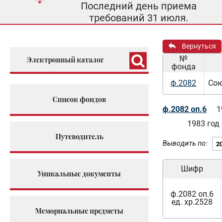
Последний день приема
требований 31 июля.
Вернуться
№
Электронный каталог
фонда
ф.2082
Сою
Список фондов
ф.2082 оп.6
1
1983 год
Путеводитель
Выводить по:
Шифр
Уникальные документы
ф.2082 оп.6
ед. хр.2528
Мемориальные предметы