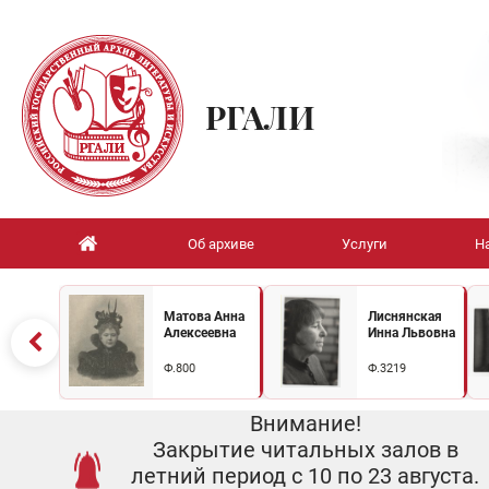
РГАЛИ
Об архиве
Услуги
Н
Матова Анна
Лиснянская
Алексеевна
Инна Львовна
Ф.800
Ф.3219
Внимание!
Закрытие читальных залов в
летний период с 10 по 23 августа.