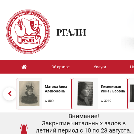
РГАЛИ
Об архиве
Услуги
Н
Матова Анна
Лиснянская
Алексеевна
Инна Львовна
Ф.800
Ф.3219
Внимание!
Закрытие читальных залов в
летний период с 10 по 23 августа.