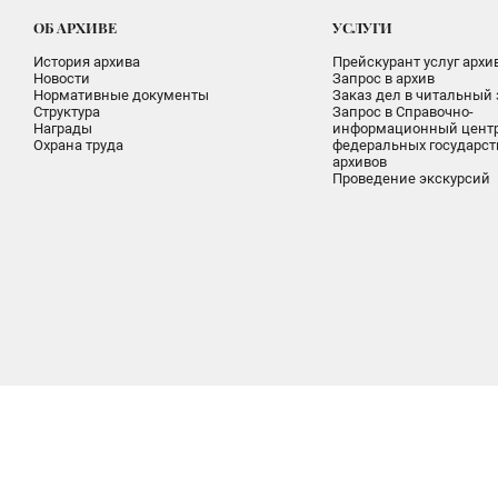
ОБ АРХИВЕ
УСЛУГИ
История архива
Прейскурант услуг архи
Новости
Запрос в архив
Нормативные документы
Заказ дел в читальный 
Структура
Запрос в Справочно-
Награды
информационный цент
Охрана труда
федеральных государс
архивов
Проведение экскурсий