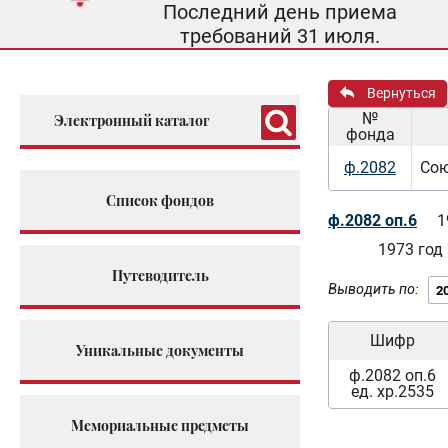
Последний день приема
требований 31 июля.
Вернуться
№
Электронный каталог
фонда
ф.2082
Сою
Список фондов
ф.2082 оп.6
1
1973 год
Путеводитель
Выводить по:
Шифр
Уникальные документы
ф.2082 оп.6
ед. хр.2535
Мемориальные предметы