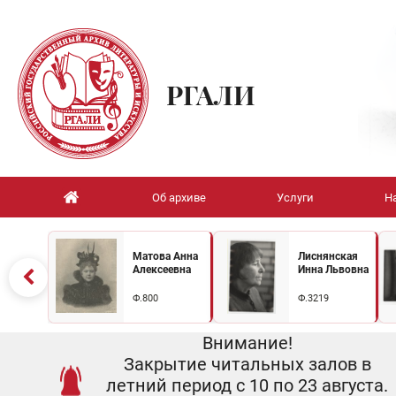
РГАЛИ
Об архиве
Услуги
Н
Матова Анна
Лиснянская
Алексеевна
Инна Львовна
Ф.800
Ф.3219
Внимание!
Закрытие читальных залов в
летний период с 10 по 23 августа.