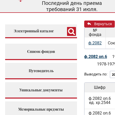
Последний день приема
требований 31 июля.
Вернуться
№
Электронный каталог
фонда
ф.2082
Сою
Список фондов
ф.2082 оп.6
1
1978-197
Путеводитель
Выводить по:
Шифр
Уникальные документы
ф.2082 оп.6
ед. хр.2544
Мемориальные предметы
ф.2082 оп.6