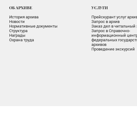
ОБ АРХИВЕ
УСЛУГИ
История архива
Прейскурант услуг архи
Новости
Запрос в архив
Нормативные документы
Заказ дел в читальный 
Структура
Запрос в Справочно-
Награды
информационный цент
Охрана труда
федеральных государс
архивов
Проведение экскурсий