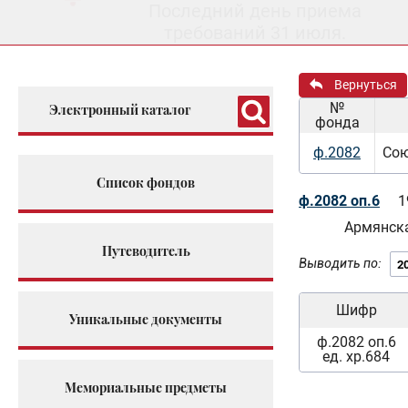
Последний день приема
требований 31 июля.
Вернуться
№
Электронный каталог
фонда
ф.2082
Сою
Список фондов
ф.2082 оп.6
1
Армянск
Путеводитель
Выводить по:
Шифр
Уникальные документы
ф.2082 оп.6
ед. хр.684
Мемориальные предметы