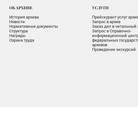
ОБ АРХИВЕ
УСЛУГИ
История архива
Прейскурант услуг архи
Новости
Запрос в архив
Нормативные документы
Заказ дел в читальный 
Структура
Запрос в Справочно-
Награды
информационный цент
Охрана труда
федеральных государс
архивов
Проведение экскурсий