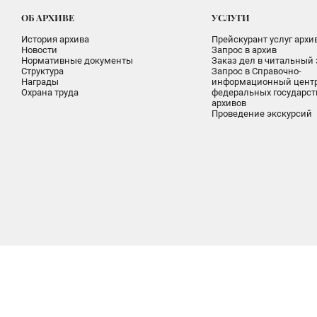
ОБ АРХИВЕ
УСЛУГИ
История архива
Прейскурант услуг архи
Новости
Запрос в архив
Нормативные документы
Заказ дел в читальный 
Структура
Запрос в Справочно-
Награды
информационный цент
Охрана труда
федеральных государс
архивов
Проведение экскурсий