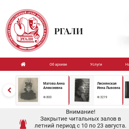
РГАЛИ
Об архиве
Услуги
Н
Матова Анна
Лиснянская
Алексеевна
Инна Львовна
Ф.800
Ф.3219
Внимание!
Закрытие читальных залов в
летний период с 10 по 23 августа.