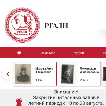
РГАЛИ
Об архиве
Услуги
Н
Матова Анна
Лиснянская
Алексеевна
Инна Львовна
Ф.800
Ф.3219
Внимание!
Закрытие читальных залов в
летний период с 10 по 23 августа.