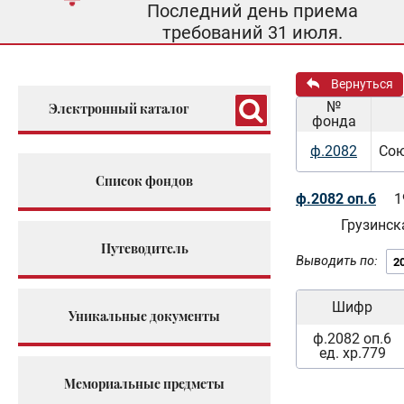
Последний день приема
требований 31 июля.
Вернуться
№
Электронный каталог
фонда
ф.2082
Сою
Список фондов
ф.2082 оп.6
1
Грузинск
Путеводитель
Выводить по:
Шифр
Уникальные документы
ф.2082 оп.6
ед. хр.779
Мемориальные предметы