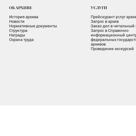
ОБ АРХИВЕ
УСЛУГИ
История архива
Прейскурант услуг архи
Новости
Запрос в архив
Нормативные документы
Заказ дел в читальный 
Структура
Запрос в Справочно-
Награды
информационный цент
Охрана труда
федеральных государс
архивов
Проведение экскурсий