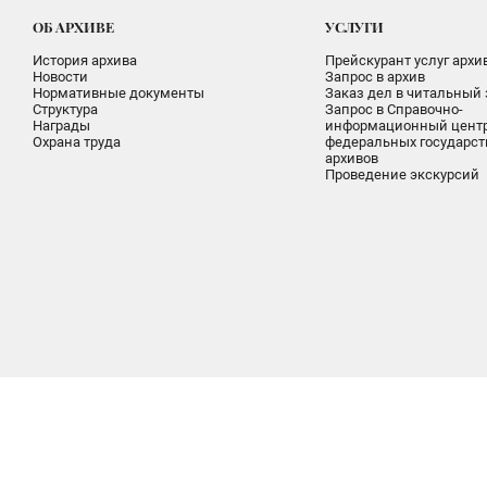
ОБ АРХИВЕ
УСЛУГИ
История архива
Прейскурант услуг архи
Новости
Запрос в архив
Нормативные документы
Заказ дел в читальный 
Структура
Запрос в Справочно-
Награды
информационный цент
Охрана труда
федеральных государс
архивов
Проведение экскурсий