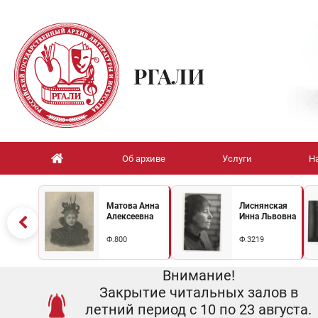
РГАЛИ
Об архиве
Услуги
Н
Матова Анна
Лиснянская
Алексеевна
Инна Львовна
Ф.800
Ф.3219
Внимание!
Закрытие читальных залов в
летний период с 10 по 23 августа.