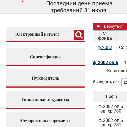
Последний день приема
требований 31 июля.
Вернуться
№
Электронный каталог
фонда
ф.2082
Сою
Список фондов
ф.2082 оп.6
1
Казахска
Путеводитель
Выводить по:
Шифр
Уникальные документы
ф.2082 оп.6
ед. хр.780
ф.2082 оп.6
Мемориальные предметы
ед. хр.781