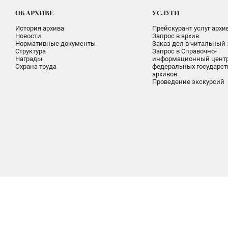
ОБ АРХИВЕ
УСЛУГИ
История архива
Прейскурант услуг архи
Новости
Запрос в архив
Нормативные документы
Заказ дел в читальный 
Структура
Запрос в Справочно-
Награды
информационный цент
Охрана труда
федеральных государс
архивов
Проведение экскурсий