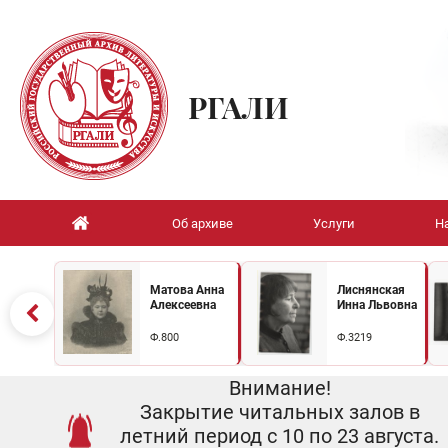
РГАЛИ
Об архиве
Услуги
Н
Матова Анна
Лиснянская
Алексеевна
Инна Львовна
Ф.800
Ф.3219
Внимание!
Закрытие читальных залов в
летний период с 10 по 23 августа.