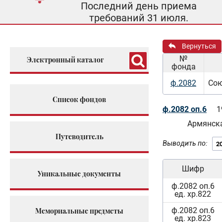
Последний день приема
требований 31 июля.
Вернуться
№
Электронный каталог
фонда
ф.2082
Сою
Список фондов
ф.2082 оп.6
1
Армянск
Путеводитель
Выводить по:
Шифр
Уникальные документы
ф.2082 оп.6
ед. хр.822
ф.2082 оп.6
Мемориальные предметы
ед. хр.823