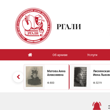
РГАЛИ
Об архиве
Услуги
Матова Анна
Лиснянская
Алексеевна
Инна Львов
Ф.800
Ф.3219