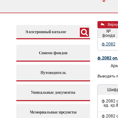
Верну
№
Электронный каталог
фонда
ф.2082
Список фондов
ф.2082 оп
Арм
Путеводитель
Выводить п
Шиф
Уникальные документы
ф.2082 
ед. хр.
Мемориальные предметы
ф.2082 