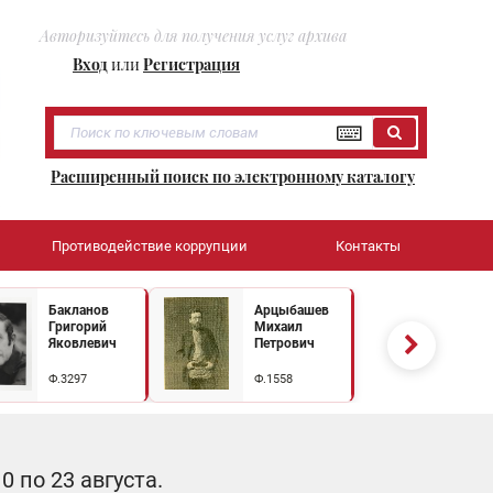
Авторизуйтесь для получения услуг архива
Вход
или
Регистрация
Расширенный поиск по электронному каталогу
Противодействие коррупции
Контакты
Бакланов
Арцыбашев
Григорий
Михаил
Яковлевич
Петрович
Ф.3297
Ф.1558
 по 23 августа.