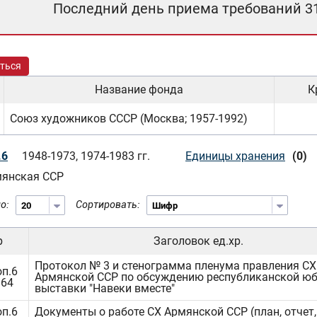
Последний день приема требований 3
ться
Название фонда
К
Союз художников СССР (Москва; 1957-1992)
.6
1948-1973, 1974-1983 гг.
Единицы хранения
(0)
янская ССР
о:
Сортировать:
р
Заголовок ед.хр.
Протокол № 3 и стенограмма пленума правления СХ
оп.6
Армянской ССР по обсуждению республиканской ю
864
выставки "Навеки вместе"
оп.6
Документы о работе СХ Армянской ССР (план, отчет