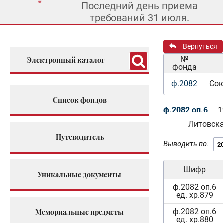
Последний день приема
требований 31 июля.
Вернуться
№
Электронный каталог
фонда
ф.2082
Сою
Список фондов
ф.2082 оп.6
1
Литовск
Путеводитель
Выводить по:
Шифр
Уникальные документы
ф.2082 оп.6
ед. хр.879
ф.2082 оп.6
Мемориальные предметы
ед. хр.880