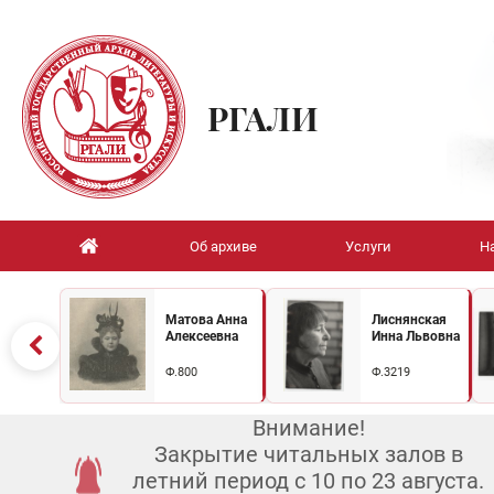
РГАЛИ
Об архиве
Услуги
Н
Матова Анна
Лиснянская
Алексеевна
Инна Львовна
Ф.800
Ф.3219
Внимание!
Закрытие читальных залов в
летний период с 10 по 23 августа.