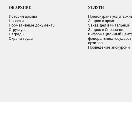
ОБ АРХИВЕ
УСЛУГИ
История архива
Прейскурант услуг архи
Новости
Запрос в архив
Нормативные документы
Заказ дел в читальный 
Структура
Запрос в Справочно-
Награды
информационный цент
Охрана труда
федеральных государс
архивов
Проведение экскурсий