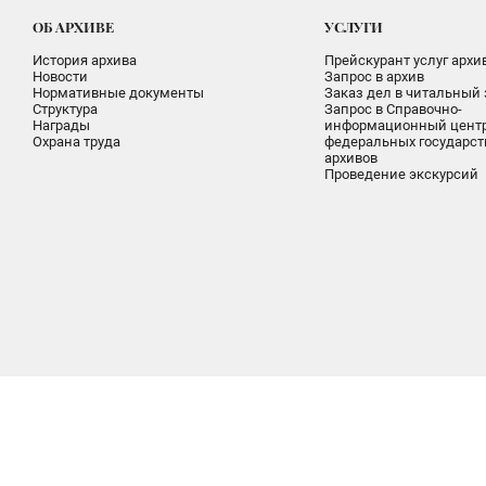
ОБ АРХИВЕ
УСЛУГИ
История архива
Прейскурант услуг архи
Новости
Запрос в архив
Нормативные документы
Заказ дел в читальный 
Структура
Запрос в Справочно-
Награды
информационный цент
Охрана труда
федеральных государс
архивов
Проведение экскурсий