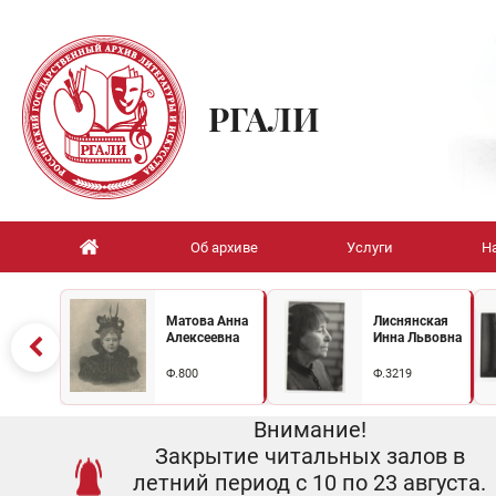
РГАЛИ
Об архиве
Услуги
Н
Матова Анна
Лиснянская
Алексеевна
Инна Львовна
Ф.800
Ф.3219
Внимание!
Закрытие читальных залов в
летний период с 10 по 23 августа.