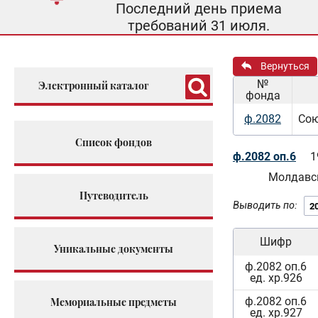
Последний день приема
требований 31 июля.
Вернуться
№
Электронный каталог
фонда
ф.2082
Сою
Список фондов
ф.2082 оп.6
1
Молдавс
Путеводитель
Выводить по:
Шифр
Уникальные документы
ф.2082 оп.6
ед. хр.926
ф.2082 оп.6
Мемориальные предметы
ед. хр.927