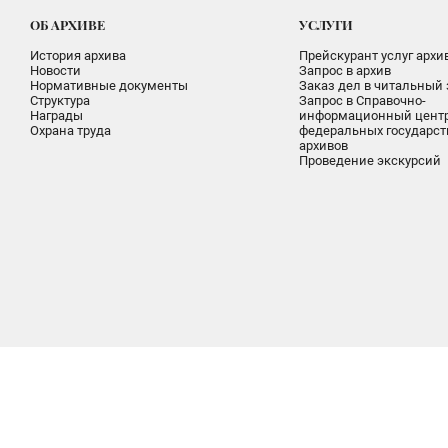
ОБ АРХИВЕ
УСЛУГИ
История архива
Прейскурант услуг архи
Новости
Запрос в архив
Нормативные документы
Заказ дел в читальный 
Структура
Запрос в Справочно-
Награды
информационный цент
Охрана труда
федеральных государс
архивов
Проведение экскурсий