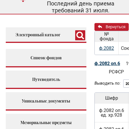
Последний день приема
требований 31 июля.
Вернуться
№
Электронный каталог
фонда
ф.2082
Сою
Список фондов
ф.2082 оп.6
1
РСФСР
Путеводитель
Выводить по:
Шифр
Уникальные документы
ф.2082 оп.6
ед. хр.928
Мемориальные предметы