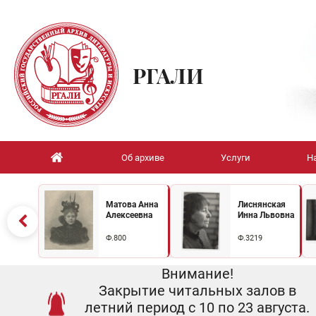
РГАЛИ
Об архиве
Услуги
Н
Матова Анна
Лиснянская
Алексеевна
Инна Львовна
Ф.800
Ф.3219
Внимание!
Закрытие читальных залов в
летний период с 10 по 23 августа.